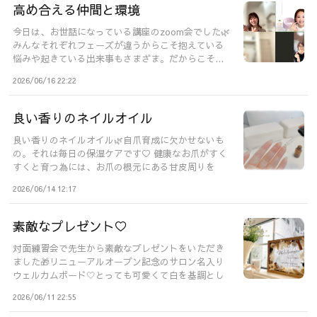
高め合える仲間と環境
今日は、お世話になっている講座のzoom会でした🌿
みんなそれぞれフェーズが違うからこそ抱えている
悩みや起きている出来事もさまざま。だからこそ...
2026/06/16 22:22
良い香りのネイルオイル
良い香りのネイルオイル🌿自爪育成に欠かせないも
の。それは毎日の保湿ケアです♡ 健康なお爪がすく
すくと育つ為には、お爪の根元にある甘皮周りを
し...
2026/06/14 12:17
素敵なプレゼント♡
対面練習会で先生から素敵なプレゼントをいただき
ました🎁リニューアルオープン記念のサロン名入り
ウェルカムボード🤍とっても可愛くて白を基調とし
た...
2026/06/11 22:55