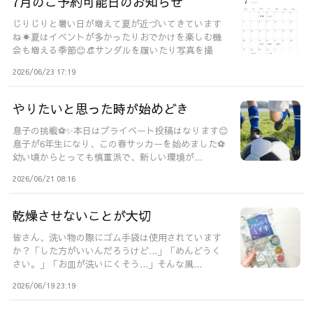
7月のご予約可能日のお知らせ
じりじりと暑い日が増えて夏が近づいてきています
ね☀️夏はイベントが多かったりおでかけを楽しむ機
会も増える季節😊👒サンダルを履いたり写真を撮
っ...
2026/06/23 17:19
やりたいと思った時が始めどき
息子の挑戦⚽️✨本日はプライベート投稿はなります😊
息子が6年生になり、この春サッカーを始めました⚽️
幼い頃からとっても慎重派で、新しい環境が...
2026/06/21 08:16
乾燥させないことが大切
皆さん、洗い物の際にゴム手袋は使用されています
か？「した方がいいんだろうけど...」「めんどうく
さい。」「お皿が洗いにくそう...」そんな風...
2026/06/19 23:19