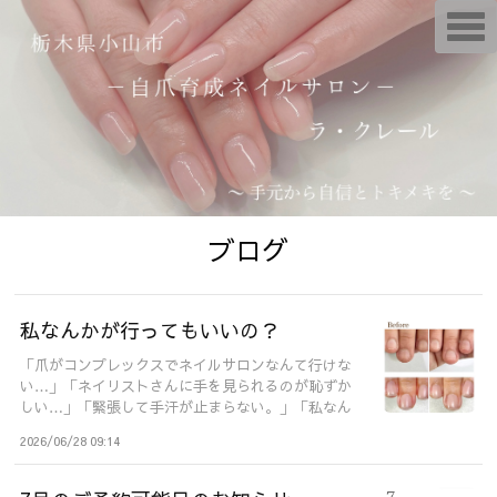
T
o
g
g
l
e
n
a
v
i
g
a
t
i
ブログ
o
n
私なんかが行ってもいいの？
「爪がコンプレックスでネイルサロンなんて行けな
い…」「ネイリストさんに手を見られるのが恥ずか
しい…」「緊張して手汗が止まらない。」「私なん
か...
2026/06/28 09:14